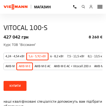
МАГАЗИН
VITOCAL 100-S
427 042
грн
8 260
€
Курс ТОВ "Віссманн"
4,24 - 4,54 кВт
5,6 - 5,92 кВт
6 - 8,2 кВт
7,5 - 11,5 кВт
8,1 - 13,5 кВт
AWB-M
AWB-M-E
AWB-M-E-AC
AWB-M-E-AC + Vitocell 200 л
AWB-M-E-
КУПИТИ
наші кваліфіковані спеціалісти допоможуть вам підібрати