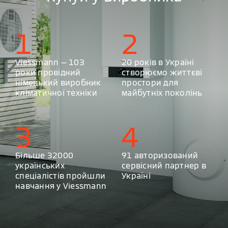
1
2
Viessmann — 103
20 років в Україні
роки провідний
створюємо життєві
німецький виробник
простори для
кліматичної техніки
майбутніх поколінь
3
4
Більше 32000
91 авторизований
українських
сервісний партнер в
спеціалістів пройшли
Україні
навчання у Viessmann