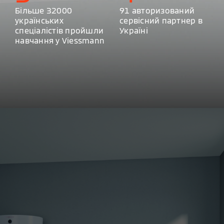
Більше 32000
91 авторизований
українських
сервісний партнер в
спеціалістів пройшли
Україні
навчання у Viessmann