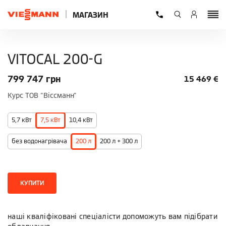
МАГАЗИН
VITOCAL 200-G
799 747
грн
15 469
€
Курс ТОВ "Віссманн"
5,7 кВт
7,5 кВт
10,4 кВт
без водонагрівача
200 л
200 л + 300 л
КУПИТИ
наші кваліфіковані спеціалісти допоможуть вам підібрати