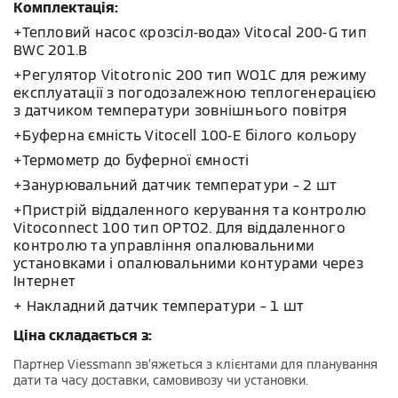
Комплектація:
+Тепловий насос «розсіл-вода» Vitocal 200-G тип
BWC 201.B
+Регулятор Vitotronic 200 тип WO1C для режиму
експлуатації з погодозалежною теплогенерацією
з датчиком температури зовнішнього повітря
+Буферна ємність Vitocell 100-E білого кольору
+Термометр до буферної ємності
+Занурювальний датчик температури – 2 шт
+Пристрій віддаленного керування та контролю
Vitoconnect 100 тип OPTO2. Для віддаленного
контролю та управління опалювальними
установками і опалювальними контурами через
Інтернет
+ Накладний датчик температури – 1 шт
Ціна складається з:
Партнер Viessmann зв’яжеться з клієнтами для планування
дати та часу доставки, самовивозу чи установки.