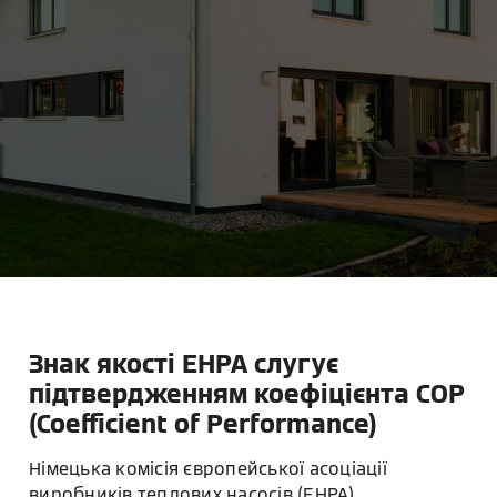
Знак якості EHPA слугує
підтвердженням коефіцієнта COP
(Coefficient of Performance)
Німецька комісія європейської асоціації
виробників теплових насосів (EHPA)