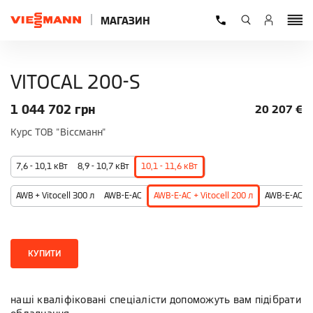
МАГАЗИН
VITOCAL 200-S
1 044 702
грн
20 207
€
Курс ТОВ "Віссманн"
7,6 - 10,1 кВт
8,9 - 10,7 кВт
10,1 - 11,6 кВт
AWB + Vitocell 300 л
AWB-E-AC
AWB-E-AC + Vitocell 200 л
AWB-E-AC + V
КУПИТИ
наші кваліфіковані спеціалісти допоможуть вам підібрати