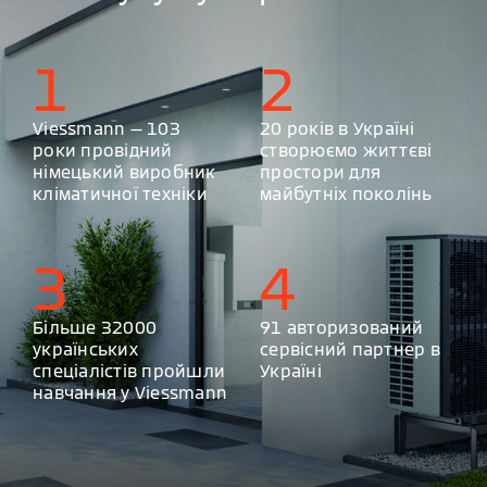
1
2
Viessmann — 103
20 років в Україні
роки провідний
створюємо життєві
німецький виробник
простори для
кліматичної техніки
майбутніх поколінь
3
4
Більше 32000
91 авторизований
українських
сервісний партнер в
спеціалістів пройшли
Україні
навчання у Viessmann