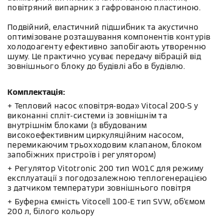
повітряний випарник з гафрованою пластиною.
Подвійний, еластичний підшибник та акустично
оптимізоване розташування компонентів контурів
холодоагенту ефективно запобігають утворенню
шуму. Це практично усуває передачу вібрацій від
зовнішнього блоку до будівлі або в будівлю.
Комплектація:
+ Тепловий насос «повітря-вода» Vitocal 200-S у
виконанні спліт-системи із зовнішнім та
внутрішнім блоками (з вбудованим
високоефективним циркуляційним насосом,
перемикаючим трьохходовим клапаном, блоком
запобіжних пристроїв і регулятором)
+ Регулятор Vitotronic 200 тип WO1C для режиму
експлуатації з погодозалежною теплогенерацією
з датчиком температури зовнішнього повітря
+ Буферна ємність Vitocell 100-E тип SVW, об’ємом
200 л, білого кольору