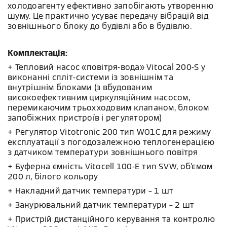
холодоагенту ефективно запобігають утворенню
шуму. Це практично усуває передачу вібрацій від
зовнішнього блоку до будівлі або в будівлю.
Комплектація:
+ Тепловий насос «повітря-вода» Vitocal 200-S у
виконанні спліт-системи із зовнішнім та
внутрішнім блоками (з вбудованим
високоефективним циркуляційним насосом,
перемикаючим трьохходовим клапаном, блоком
запобіжних пристроїв і регулятором)
+ Регулятор Vitotronic 200 тип WO1C для режиму
експлуатації з погодозалежною теплогенерацією
з датчиком температури зовнішнього повітря
+ Буферна ємність Vitocell 100-E тип SVW, об’ємом
200 л, білого кольору
+ Накладний датчик температури – 1 шт
+ Занурювальний датчик температури – 2 шт
+ Пристрій дистанційного керування та контролю