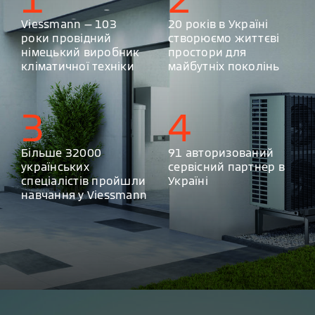
Viessmann — 103
20 років в Україні
роки провідний
створюємо життєві
німецький виробник
простори для
кліматичної техніки
майбутніх поколінь
3
4
Більше 32000
91 авторизований
українських
сервісний партнер в
спеціалістів пройшли
Україні
навчання у Viessmann