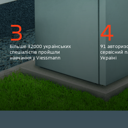
3
4
Більше 32000 українських
91 авториз
спеціалістів пройшли
сервісний п
навчання у Viessmann
Україні