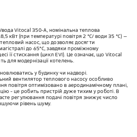
/вода Vitocal 350-A, номінальна теплова
8,5 кВт (при температурі повітря 2 °C/ води 35 °C) —
тепловий насос, що дозволяє досягти
агістралі до 65°С, завдяки проміжному
сі її стискання (цикл EVI). Це означає, що Vitocal
ть для модернізації котелень.
ановлюватись у будинку чи надворі.
льний вентилятор теплового насосу особливо
ення повітря оптимізовано в аеродинамічному плані,
цію – це робить пристрій дуже тихим у роботі. В
асте регулювання подачі повітря знижує число
ншуючи рівень шуму.