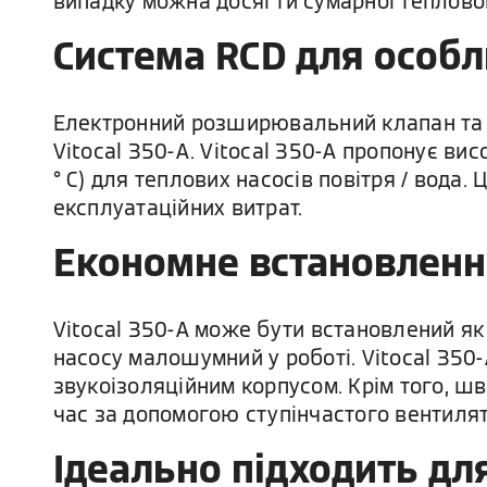
випадку можна досягти сумарної теплової 
Система RCD для особл
Електронний розширювальний клапан та 
Vitocal 350-A. Vitocal 350-A пропонує вис
° C) для теплових насосів повітря / вода
експлуатаційних витрат.
Економне встановлення
Vitocal 350-A може бути встановлений як
насосу малошумний у роботі. Vitocal 350
звукоізоляційним корпусом. Крім того, ш
час за допомогою ступінчастого вентилят
Ідеально підходить дл