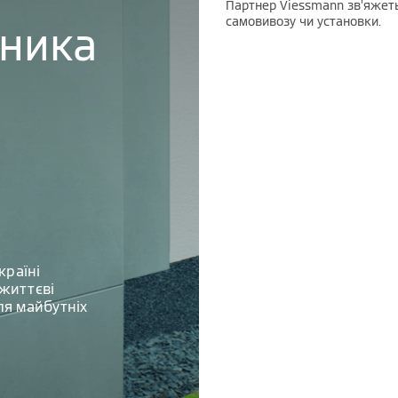
Партнер Viessmann зв’яжеть
самовивозу чи установки.
бника
країні
життєві
ля майбутніх