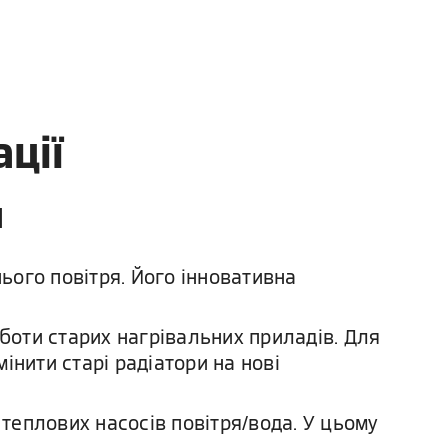
ції
и
ього повітря. Його інновативна
оботи старих нагрівальних приладів. Для
інити старі радіатори на нові
 теплових насосів повітря/вода. У цьому