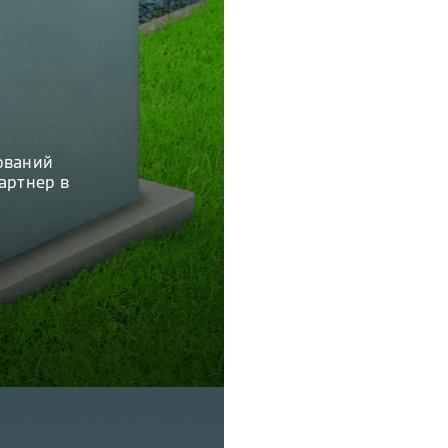
ований
артнер в