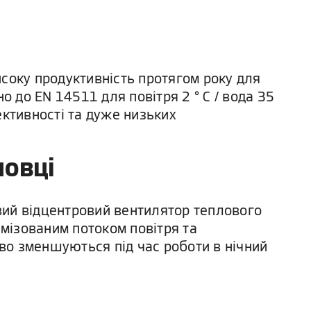
оку продуктивність протягом року для
но до EN 14511 для повітря 2 ° C / вода 35
фективності та дуже низьких
новці
евий відцентровий вентилятор теплового
имізованим потоком повітря та
ово зменшуються під час роботи в нічний