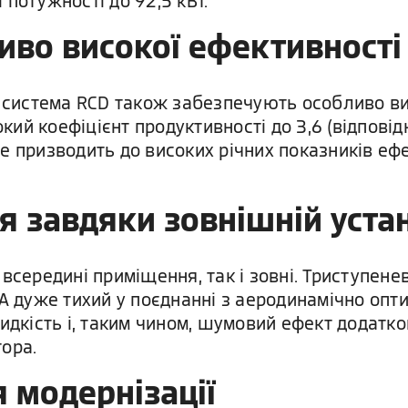
потужності до 92,5 кВт.
иво високої ефективності
система RCD також забезпечують особливо вис
окий коефіцієнт продуктивності до 3,6 (відповід
. Це призводить до високих річних показників е
 завдяки зовнішній уста
 всередині приміщення, так і зовні. Триступен
-A дуже тихий у поєднанні з аеродинамічно опт
видкість і, таким чином, шумовий ефект додатк
ора.
я модернізації