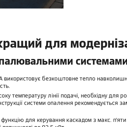
йкращий для модерніза
 опалювальними системам
-A використовує безкоштовне тепло навколишн
сть.
ку температуру лінії подачі, необхідну для р
струкції системи опалення рекомендується зам
 функцію для керування каскадом з макс. п'яти