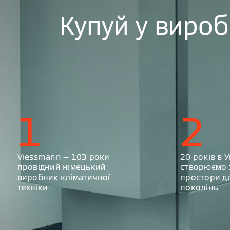
Купуй у виро
1
2
Viessmann — 103 роки
20 років в У
провідний німецький
створюємо 
виробник кліматичної
простори д
техніки
поколінь