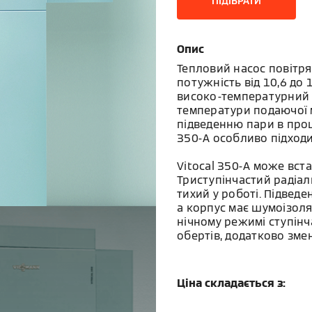
ПІДІБРАТИ
Опис
Тепловий насос повітря
потужність від 10,6 до 1
високо-температурний 
температури подаючої м
підведенню пари в проце
350-A особливо підходи
Vitocal 350-A може вст
Триступінчастий радіа
тихий у роботі. Підвед
а корпус має шумоізоля
нічному режимі ступінч
обертів, додатково зме
Ціна складається з: