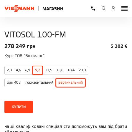
МАГАЗИН
VITOSOL 100-FM
278 249
грн
5 382
€
Курс ТОВ "Віссманн"
2,3
4,6
6,9
9,2
11,5
13,8
18,4
23,0
бак 40 л
горизонтальний
вертикальний
КУПИТИ
наші кваліфіковані спеціалісти допоможуть вам підібрати