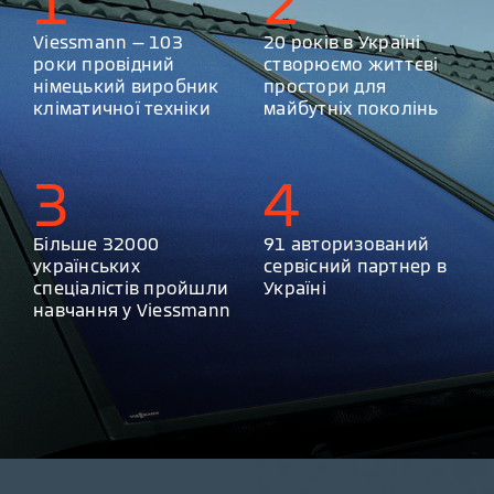
1
2
Viessmann — 103
20 років в Україні
роки провідний
створюємо життєві
німецький виробник
простори для
кліматичної техніки
майбутніх поколінь
3
4
Більше 32000
91 авторизований
українських
сервісний партнер в
спеціалістів пройшли
Україні
навчання у Viessmann