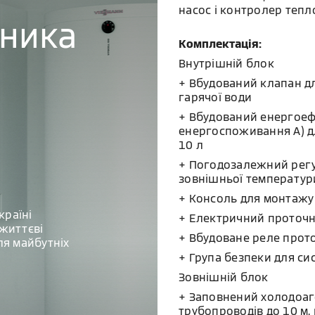
насос і контролер тепл
бника
Комплектація:
Внутрішній блок
+ Вбудований клапан д
гарячої води
+ Вбудований енергоефе
енергоспоживання A) д
10 л
+ Погодозалежний регул
зовнішньої температур
+ Консоль для монтажу 
країні
+ Електричний проточни
життєві
+ Вбудоване реле прот
ля майбутніх
+ Група безпеки для с
Зовнішній блок
+ Заповнений холодоаг
трубопроводів до 10 м,