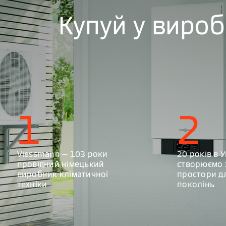
Купуй у виро
1
2
Viessmann — 103 роки
20 років в У
провідний німецький
створюємо 
виробник кліматичної
простори д
техніки
поколінь