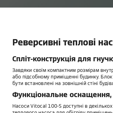
Реверсивні теплові нас
Спліт-конструкція для гнучк
Завдяки своїм компактним розмірам внутр
або підсобному приміщенні будинку. Бло
бути встановлені на зовнішній стіні буді
Функціональне оснащення, 
Насоси Vitocal 100-S доступні в декілько
теплового насоса для обігріву приміщень