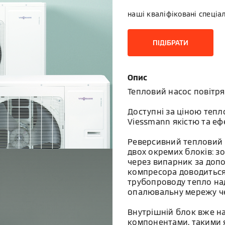
наші кваліфіковані спеціа
ПІДІБРАТИ
Опис
Тепловий насос повітря
Доступні за ціною тепл
Viessmann якістю та еф
Реверсивний тепловий на
двох окремих блоків: з
через випарник за доп
компресора доводиться
трубопроводу тепло над
опалювальну мережу че
Внутрішній блок вже на
компонентами, такими 