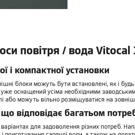
оси повітря / вода Vitocal
ої і компактної установки
ішні блоки можуть бути встановлені, як і будь
к уже оснащений усіма необхідними заводськи
влі або можуть вільно розміщуватися на зовнішн
що відповідає багатьом потре
х варіантах для задоволення різних потреб. На
 і приготування гарячої води, а також на дода