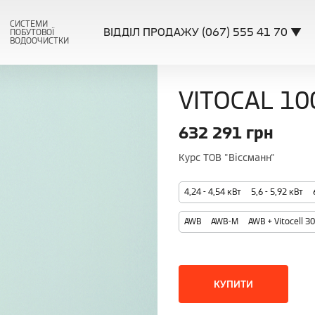
СИСТЕМИ
ВІДДІЛ ПРОДАЖУ (067) 555 41 70 ▼
ПОБУТОВОЇ
ВОДООЧИСТКИ
VITOCAL 10
632 291
грн
Курс ТОВ "Віссманн"
4,24 - 4,54 кВт
5,6 - 5,92 кВт
AWB
AWB-M
AWB + Vitocell 3
КУПИТИ