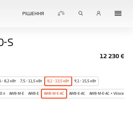
РІШЕННЯ
0-S
12 230
€
6 - 8,2 кВт
7,5 - 11,5 кВт
8,1 - 13,5 кВт
9,1 - 15,5 кВт
00 л
AWB-M-E
AWB-E
AWB-M-E-AC
AWB-E-AC
AWB-M-E-AC + Vitocell 200