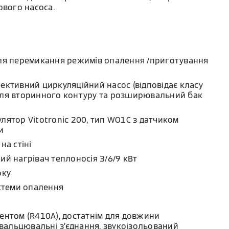
ового насоса.
ля перемикання режимів опалення /приготування
ктивний циркуляційний насос (відповідає класу
ля вторинного контуру та розширювальний бак
ятор Vitotronic 200, тип WO1C з датчиком
и
на стіні
й нагрівач теплоносія 3/6/9 кВт
оку
истеми опалення
ентом (R410A), достатнім для довжини
 вальцювальні з’єднання, звукоізольований