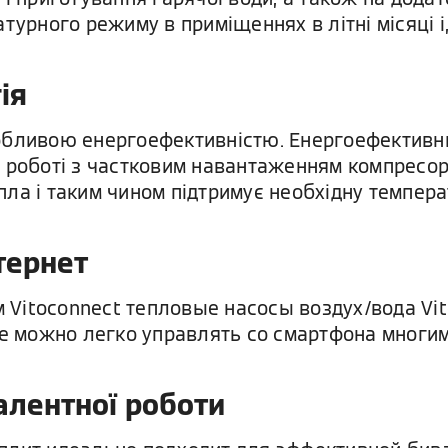
турного режиму в приміщеннях в літні місяці 
ія
обливою енергоефективністю. Енергоефективни
и роботі з частковим навантаженням компресо
ла і таким чином підтримує необхідну темпера
тернет
Vitoconnect тепловые насосы воздух/вода Vito
 можно легко управлять со смартфона многим
алентної роботи