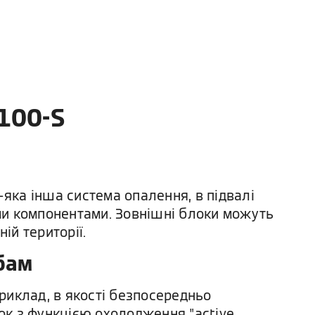
 100-S
-яка інша система опалення, в підвалі
ми компонентами. Зовнішні блоки можуть
ій території.
бам
приклад, в якості безпосередньо
ток з функцією охолодження "active