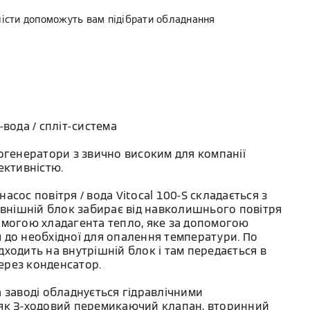
лісти допоможуть вам підібрати обладнання
-вода / спліт-система
огенератори з звично високим для компанії
ективністю.
сос повітря / вода Vitocal 100-S складається з
овнішній блок забирає від навколишнього повітря
омогою хладагента тепло, яке за допомогою
 до необхідної для опалення температури. По
ходить на внутрішній блок і там передається в
рез конденсатор.
 заводі обладнується гідравлічними
як 3-ходовий перемикаючий клапан, вторинний