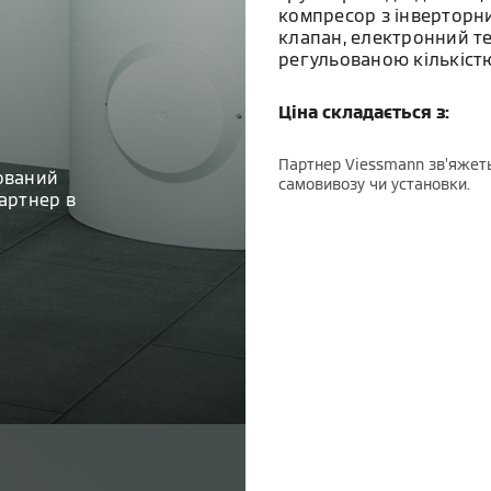
компресор з інверторн
клапан, електронний т
регульованою кількістю
Ціна складається з:
Партнер Viessmann зв’яжеть
ований
самовивозу чи установки.
артнер в