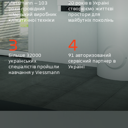
Viessmann — 103
20 років в Україні
роки провідний
створюємо життєві
німецький виробник
простори для
кліматичної техніки
майбутніх поколінь
3
4
Більше 32000
91 авторизований
українських
сервісний партнер в
спеціалістів пройшли
Україні
навчання у Viessmann