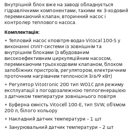
Внутрішній блок вже на заводі обладнується
гідравлічними компонентами, такими як 3-ходовий
перемикаючий клапан, вторинний насос і
контролер теплового насоса.
Комплектація:
+ Тепловий насос «повітря-вода» Vitocal 100-S у
виконанні спліт-системи із зовнішнім та
внутрішнім блоками (з вбудованим
високоефективним циркуляційним насосом,
перемикаючим трьохходовим клапаном, блоком
запобіжних пристроїв, регулятором, електричним
проточним нагрівачем теплоносія 3/6/9 кВт)
+ Регулятор Vitotronic 200 тип WO1C для режиму
експлуатації з погодозалежною теплогенерацією
з датчиком температури зовнішнього повітря
+ Буферна ємність Vitocell 100-E, тип SVW, об’ємом
200 л, білого кольору
+ Накладний датчик температури – 1 шт
+ Занурювальний датчик температури – 2 шт