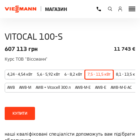
МАГАЗИН
VITOCAL 100-S
607 113
грн
11 743
€
Курс ТОВ "Віссманн"
4,24 - 4,54 кВт
5,6 - 5,92 кВт
6 - 8,2 кВт
7,5 - 11,5 кВт
8,1 - 13,5 кВт
AWB
AWB-M
AWB + Vitocell 300 л
AWB-M-E
AWB-E
AWB-M-E-AC
A
КУПИТИ
наші кваліфіковані спеціалісти допоможуть вам підібрати