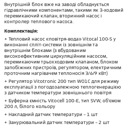
Внутрішній блок вже на заводі обладнується
гідравлічними компонентами, такими як 3-ходовий
перемикаючий клапан, вторинний насос і
контролер теплового насоса.
Комплектація:
+ Тепловий насос «повітря-вода» Vitocal 100-S у
виконанні спліт-системи із зовнішнім та
внутрішнім блоками (з вбудованим
високоефективним циркуляційним насосом,
перемикаючим трьохходовим клапаном, блоком
запобіжних пристроїв, регулятором, електричним
проточним нагрівачем теплоносія 3/6/9 кВт)
+ Регулятор Vitotronic 200 тип WO1C для режиму
експлуатації з погодозалежною теплогенерацією
з датчиком температури зовнішнього повітря
+ Буферна ємність Vitocell 100-E, тип SVW, об’ємом
200 л, білого кольору
+ Накладний датчик температури – 1 шт
+ Занурювальний датчик температури – 2 шт