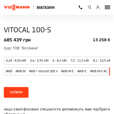
МАГАЗИН
VITOCAL 100-S
685 439
грн
13 258
€
Курс ТОВ "Віссманн"
4,24 - 4,54 кВт
5,6 - 5,92 кВт
6 - 8,2 кВт
7,5 - 11,5 кВт
8,1 - 13,5 кВт
AWB
AWB-M
AWB + Vitocell 300 л
AWB-M-E
AWB-E
AWB-M-E-AC
A
КУПИТИ
наші кваліфіковані спеціалісти допоможуть вам підібрати