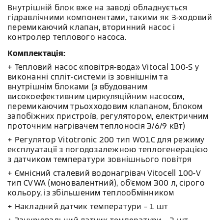
Внутрішній блок вже на заводі обладнується
гідравлічними компонентами, такими як 3-ходовий
перемикаючий клапан, вторинний насос і
контролер теплового насоса.
Комплектація:
+ Тепловий насос «повітря-вода» Vitocal 100-S у
виконанні спліт-системи із зовнішнім та
внутрішнім блоками (з вбудованим
високоефективним циркуляційним насосом,
перемикаючим трьохходовим клапаном, блоком
запобіжних пристроїв, регулятором, електричним
проточним нагрівачем теплоносія 3/6/9 кВт)
+ Регулятор Vitotronic 200 тип WO1C для режиму
експлуатації з погодозалежною теплогенерацією
з датчиком температури зовнішнього повітря
+ Ємнісний сталевий водонагрівач Vitocell 100-V
тип CVWA (моновалентний), об’ємом 300 л, сірого
кольору, із збільшеним теплообмінником
+ Накладний датчик температури – 1 шт