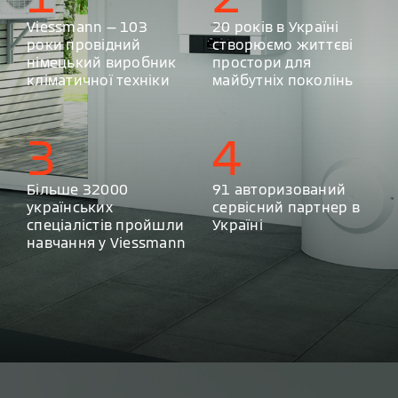
Viessmann — 103
20 років в Україні
роки провідний
створюємо життєві
німецький виробник
простори для
кліматичної техніки
майбутніх поколінь
3
4
Більше 32000
91 авторизований
українських
сервісний партнер в
спеціалістів пройшли
Україні
навчання у Viessmann