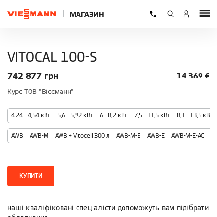
МАГАЗИН
VITOCAL 100-S
742 877
грн
14 369
€
Курс ТОВ "Віссманн"
4,24 - 4,54 кВт
5,6 - 5,92 кВт
6 - 8,2 кВт
7,5 - 11,5 кВт
8,1 - 13,5 кВт
AWB
AWB-M
AWB + Vitocell 300 л
AWB-M-E
AWB-E
AWB-M-E-AC
AW
КУПИТИ
наші кваліфіковані спеціалісти допоможуть вам підібрати