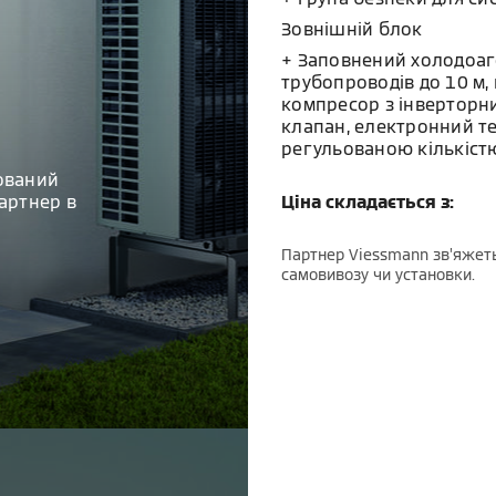
Зовнішній блок
+ Заповнений холодоаг
трубопроводів до 10 м,
компресор з інверторн
клапан, електронний т
регульованою кількістю
ований
артнер в
Ціна складається з:
Партнер Viessmann зв’яжеть
самовивозу чи установки.