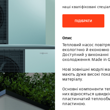
наші кваліфіковані спеціа
ПІДІБРАТИ
Опис
Тепловий насос повітря/
екологічно й економно 
Доступний у виконанні 
охолодження. Made in 
Нові зовнішні модулі м
мають дуже високі пока
матеріалу.
Основні компоненти те
них відносяться швидкі
пластинчатий теплообм
пластиною.