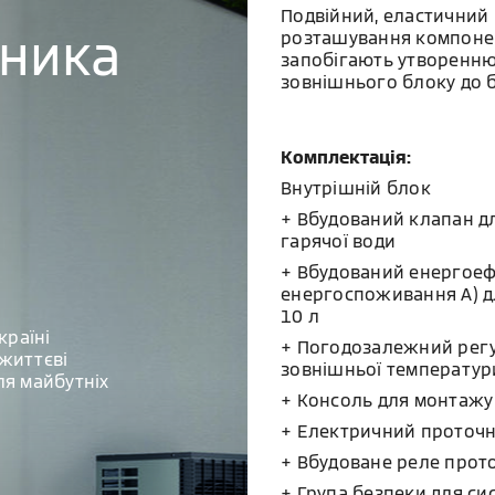
Подвійний, еластичний
бника
розташування компонен
запобігають утворенню 
зовнішнього блоку до б
Комплектація:
Внутрішній блок
+ Вбудований клапан д
гарячої води
+ Вбудований енергоефе
енергоспоживання A) д
10 л
країні
+ Погодозалежний регул
життєві
зовнішньої температур
ля майбутніх
+ Консоль для монтажу 
+ Електричний проточни
+ Вбудоване реле прот
+ Група безпеки для с