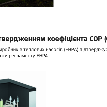
твердженням коефіцієнта COP (C
виробників теплових насосів (EHPA) підтверджу
оги регламенту EHPA.