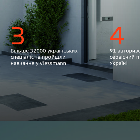
3
4
Більше 32000 українських
91 авториз
спеціалістів пройшли
сервісний п
навчання у Viessmann
Україні