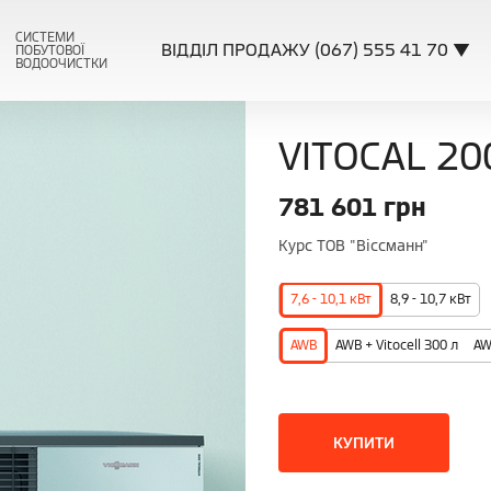
СИСТЕМИ
ВІДДІЛ ПРОДАЖУ (067) 555 41 70 ▼
ПОБУТОВОЇ
ВОДООЧИСТКИ
VITOCAL 20
781 601
грн
Курс ТОВ "Віссманн"
7,6 - 10,1 кВт
8,9 - 10,7 кВт
AWB
AWB + Vitocell 300 л
AW
КУПИТИ