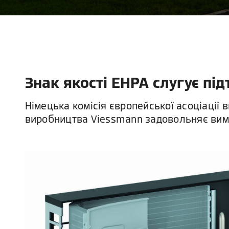
Знак якості EHPA слугує під
Німецька комісія європейської асоціації 
виробництва Viessmann задовольняє вим