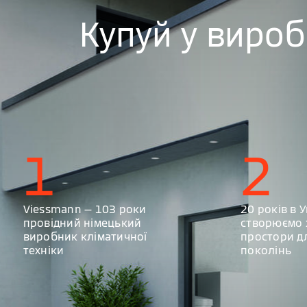
Купуй у виро
1
2
Viessmann — 103 роки
20 років в У
провідний німецький
створюємо 
виробник кліматичної
простори д
техніки
поколінь