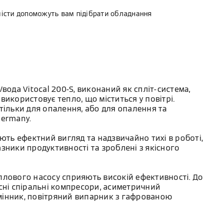
лісти допоможуть вам підібрати обладнання
вода Vitocal 200-S, виконаний як спліт-система,
використовує тепло, що міститься у повітрі.
тільки для опалення, або для опалення та
Germany.
ають ефектний вигляд та надзвичайно тихі в роботі,
зники продуктивності та зроблені з якісного
плового насосу сприяють високій ефективності. До
сні спіральні компресори, асиметричний
інник, повітряний випарник з гафрованою