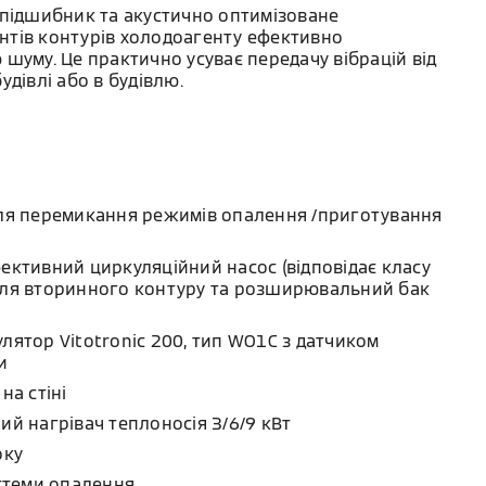
 підшибник та акустично оптимізоване
тів контурів холодоагенту ефективно
шуму. Це практично усуває передачу вібрацій від
удівлі або в будівлю.
ля перемикання режимів опалення /приготування
ктивний циркуляційний насос (відповідає класу
ля вторинного контуру та розширювальний бак
ятор Vitotronic 200, тип WO1C з датчиком
и
на стіні
й нагрівач теплоносія 3/6/9 кВт
оку
истеми опалення