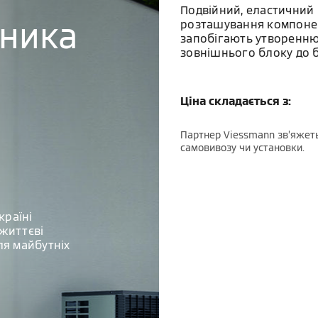
Подвійний, еластичний
бника
розташування компонен
запобігають утворенню 
зовнішнього блоку до б
Ціна складається з:
Партнер Viessmann зв’яжеть
самовивозу чи установки.
країні
життєві
ля майбутніх