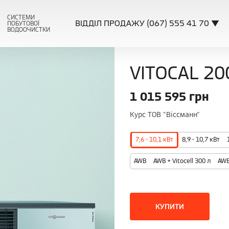
СИСТЕМИ
ВІДДІЛ ПРОДАЖУ (067) 555 41 70 ▼
ПОБУТОВОЇ
ВОДООЧИСТКИ
VITOCAL 20
1 015 595
грн
Курс ТОВ "Віссманн"
7,6 - 10,1 кВт
8,9 - 10,7 кВт
AWB
AWB + Vitocell 300 л
AWB
КУПИТИ