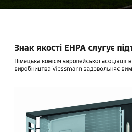
Знак якості EHPA слугує під
Німецька комісія європейської асоціації 
виробництва Viessmann задовольняє вим