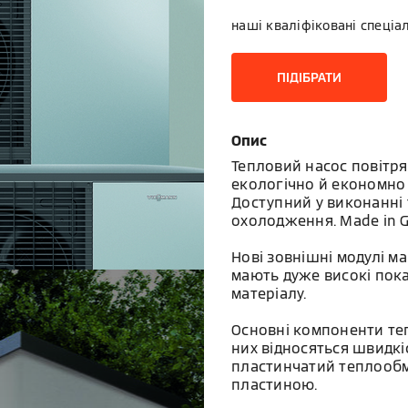
наші кваліфіковані спеціа
ПІДІБРАТИ
Опис
Тепловий насос повітря/
екологічно й економно 
Доступний у виконанні 
охолодження. Made in 
Нові зовнішні модулі м
мають дуже високі пока
матеріалу.
Основні компоненти те
них відносяться швидкі
пластинчатий теплообм
пластиною.