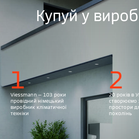
Купуй у виро
1
2
Viessmann — 103 роки
20 років в У
провідний німецький
створюємо 
виробник кліматичної
простори д
техніки
поколінь