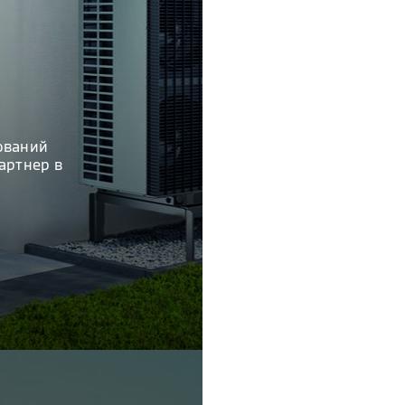
ований
артнер в