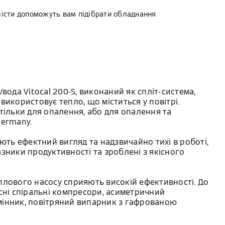
лісти допоможуть вам підібрати обладнання
вода Vitocal 200-S, виконаний як спліт-система,
використовує тепло, що міститься у повітрі.
тільки для опалення, або для опалення та
Germany.
ають ефектний вигляд та надзвичайно тихі в роботі,
зники продуктивності та зроблені з якісного
плового насосу сприяють високій ефективності. До
сні спіральні компресори, асиметричний
інник, повітряний випарник з гафрованою