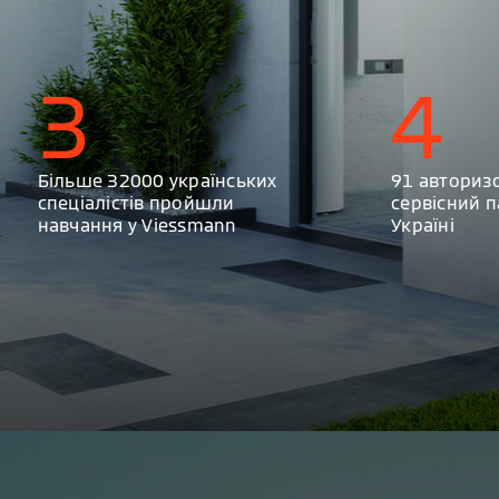
3
4
Більше 32000 українських
91 авториз
спеціалістів пройшли
сервісний п
навчання у Viessmann
Україні