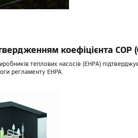
твердженням коефіцієнта COP (C
виробників теплових насосів (EHPA) підтверджу
оги регламенту EHPA.