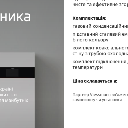
чисте та ефективне зго
бника
Комплектація:
газовий конденсаційни
підставний сталевий єм
білого кольору
комплект коаксіального
стіну з трубою «холодн
комплект підключення 
температури
Ціна складається з:
країні
життєві
Партнер Viessmann зв’яжеть
самовивозу чи установки.
ля майбутніх