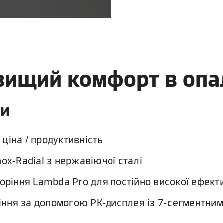
йвищий комфорт в опа
ки
ціна / продуктивність
ox-Radial з нержавіючої сталі
оріння Lambda Pro для постійно високої ефекти
ління за допомогою РК-дисплея із 7-сегментни