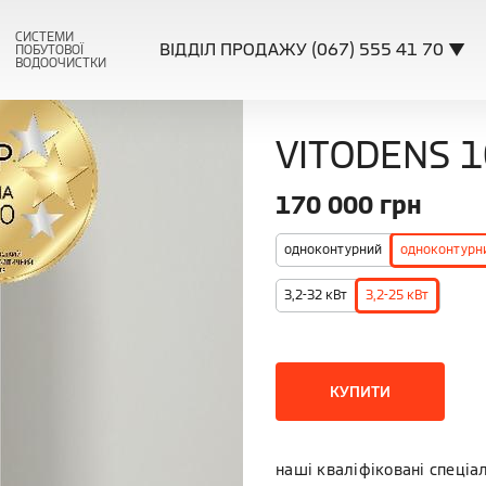
СИСТЕМИ
ВІДДІЛ ПРОДАЖУ (067) 555 41 70 ▼
ПОБУТОВОЇ
ВОДООЧИСТКИ
VITODENS 1
170 000
грн
одноконтурний
одноконтурни
3,2-32 кВт
3,2-25 кВт
КУПИТИ
наші кваліфіковані спеціа