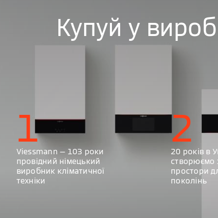
Купуй у виро
1
2
Viessmann — 103 роки
20 років в У
провідний німецький
створюємо 
виробник кліматичної
простори д
техніки
поколінь