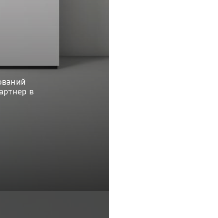
ований
артнер в