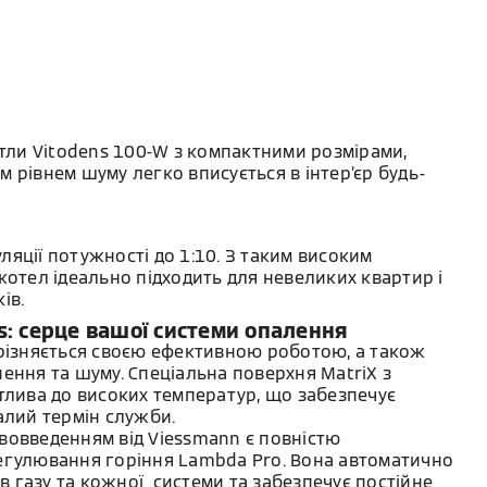
отли Vitodens 100-W з компактними розмірами,
 рівнем шуму легко вписується в інтер’єр будь-
яції потужності до 1:10. 3 таким високим
котел ідеально підходить для невеликих квартир і
ів.
s: серце вашої системи опалення
ирізняється своєю ефективною роботою, а також
ення та шуму. Спеціальна поверхня MatriX з
тлива до високих температур, що забезпечує
алий термін служби.
вовведенням від Viessmann є повністю
егулювання горіння Lambda Pro. Вона автоматично
ів газу та кожної системи та забезпечує постійне