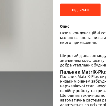
ПІДІБРАТИ
Опис
Газові конденсаційні к
малою вагою та низьким
якого приміщення.
Широкий діапазон модул
значенням коефіцієнту 
добре утеплених будинк
Пальник MatriX-Plu
Пальник MatriX-Plus в
низьким рівнем забрудн
нержавіючої сталі нечу
надійну роботу та трив
Ще одним технічним но
автоматична система р
адаптується до всіх тип