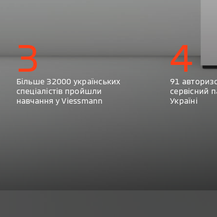
3
4
Більше 32000 українських
91 авториз
спеціалістів пройшли
сервісний п
навчання у Viessmann
Україні