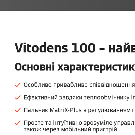
Vitodens 100 – на
Основні характеристи
Особливо привабливе співвідношення 
Ефективний завдяки теплообміннику In
Пальник MatriX-Plus з регулюванням г
Просте та інтуїтивно зрозуміле управ
також через мобільний пристрій