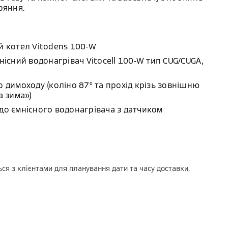
ряння.
й котел Vitodens 100-W
нісний водонагрівач Vitocell 100-W тип CUG/CUGA,
 димоходу (коліно 87º та прохід крізь зовнішню
а зима»)
до ємнісного водонагрівача з датчиком
ся з клієнтами для планування дати та часу доставки,