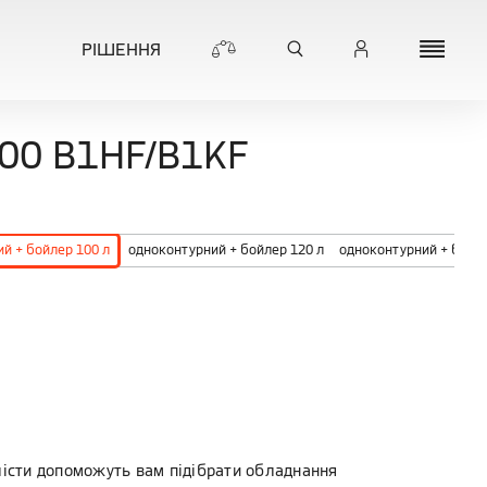
РІШЕННЯ
00 B1HF/B1KF
й + бойлер 100 л
одноконтурний + бойлер 120 л
одноконтурний + бойле
лісти допоможуть вам підібрати обладнання