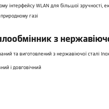
му інтерфейсу WLAN для більшої зручності, еко
 природному газі
еплообмінник з нержавіючої
аний та виготовлений з нержавіючої сталі Inox