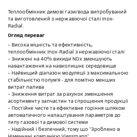
Теплообмінник димові гази/вода випробуваний
та виготовлений з нержавіючої сталі Inox-
Radial.
Огляд переваг
– Висока міцність та ефективність,
теплообмінник Inox-Radial з нержавіючої сталі
– Знижені на 40% викиди NOx зменшують
навантаження на навколишнє середовище
– Найвищий діапазон модуляції з максимальною
стабільністю полум'я - для помітно менших
витрат палива
– Зниження витрат за рахунок зменшення
асортименту запчастин та спрощення продукції
– Постійне чисте та ефективне горіння шляхом
автоматичного налаштування параметрів до
типу газової та димової системи
– Надійний і безпечний, тому що "Зроблено в
Німеччині компанією Viessmann"