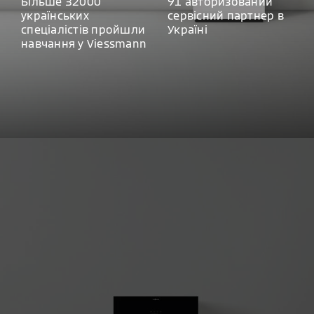
Більше 32000
91 авторизований
українських
сервісний партнер в
спеціалістів пройшли
Україні
навчання у Viessmann