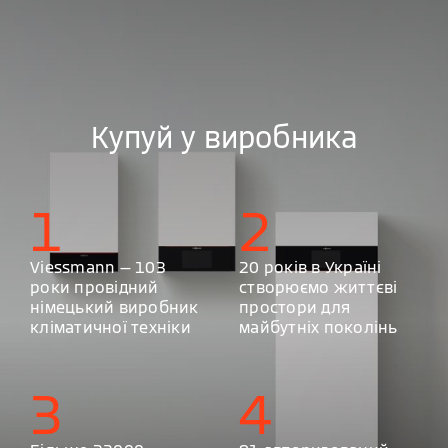
Купуй у виробника
1
2
Viessmann — 103
20 років в Україні
роки провідний
створюємо життєві
німецький виробник
простори для
кліматичної техніки
майбутніх поколінь
3
4