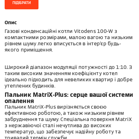
ПІДІБРАТИ
Опис
Газові конденсаційні котли Vitodens 100-W з
компактними розмірами, малою вагою та низьким
рівнем шуму легко вписується в інтер’єр будь-
якого приміщення.
Широкий діапазон модуляції потужності до 1:10. 3
таким високим значенням коефіцієнту котел
ідеально підходить для невеликих квартир і добре
утеплених будинків.
Пальник MatriX-Plus: серце вашої системи
опалення
Пальник MatriX-Plus вирізняється своєю
ефективною роботою, а також низьким рівнем
забруднення та шуму. Спеціальна поверхня MatriX
з нержавіючої сталі нечутлива до високих
температур, що забезпечує надійну роботу та
тривалий термін служби.