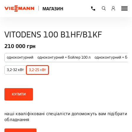
МАГАЗИН
VITODENS 100 B1HF/B1KF
210 000
грн
одноконтурний
одноконтурний + бойлер 100 л
одноконтурний + бой
3,2-32 кВт
3,2-25 кВт
КУПИТИ
наші кваліфіковані спеціалісти допоможуть вам підібрати
обладнання