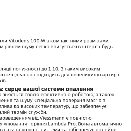
отли Vitodens 100-W з компактними розмірами,
 рівнем шуму легко вписується в інтер’єр будь-
яції потужності до 1:10. 3 таким високим
котел ідеально підходить для невеликих квартир і
ів.
s: серце вашої системи опалення
ирізняється своєю ефективною роботою, а також
ення та шуму. Спеціальна поверхня MatriX з
тлива до високих температур, що забезпечує
алий термін служби.
вовведенням від Viessmann є повністю
егулювання горіння Lambda Pro. Вона автоматично
ів газу та кожної системи та забезпечує постійне