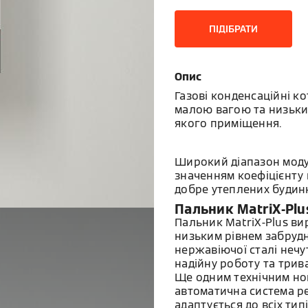
ПІДІБРАТИ
Опис
Газові конденсаційні к
малою вагою та низьким
якого приміщення.
Широкий діапазон модул
значенням коефіцієнту 
добре утеплених будинк
Пальник MatriX-Plu
Пальник MatriX-Plus в
низьким рівнем забрудн
нержавіючої сталі нечу
надійну роботу та трив
Ще одним технічним но
автоматична система р
адаптується до всіх тип