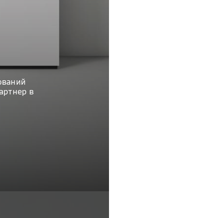
ований
артнер в