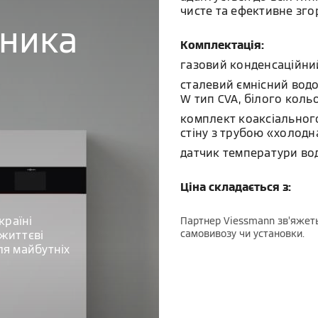
чисте та ефективне зго
бника
Комплектація:
газовий конденсаційни
сталевий ємнісний водо
W тип CVA, білого коль
комплект коаксіального
стіну з трубою «холодн
датчик температури во
Ціна складається з:
країні
Партнер Viessmann зв’яжеть
самовивозу чи установки.
життєві
ля майбутніх