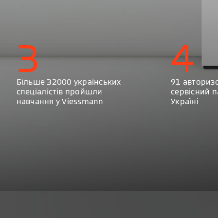
3
4
Більше 32000 українських
91 авториз
спеціалістів пройшли
сервісний п
навчання у Viessmann
Україні