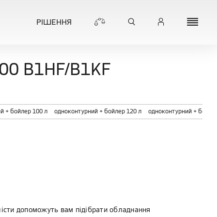
РІШЕННЯ
00 B1HF/B1KF
й + бойлер 100 л
одноконтурний + бойлер 120 л
одноконтурний + бойлер
лісти допоможуть вам підібрати обладнання