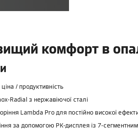
йвищий комфорт в опа
ки
ціна / продуктивність
ox-Radial з нержавіючої сталі
оріння Lambda Pro для постійно високої ефекти
ління за допомогою РК-дисплея із 7-сегментни