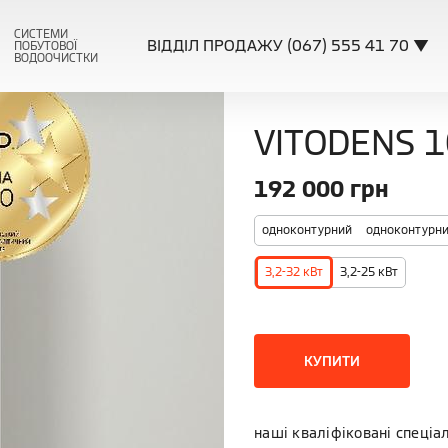
СИСТЕМИ
ВІДДІЛ ПРОДАЖУ (067) 555 41 70 ▼
ПОБУТОВОЇ
ВОДООЧИСТКИ
VITODENS 1
192 000
грн
одноконтурний
одноконтурни
3,2-32 кВт
3,2-25 кВт
КУПИТИ
наші кваліфіковані спеціа