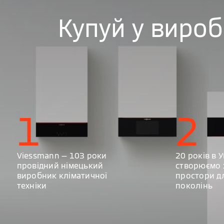
Купуй у виро
1
2
Viessmann — 103 роки
20 років в У
провідний німецький
створюємо 
виробник кліматичної
простори д
техніки
поколінь