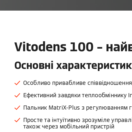
Vitodens 100 – на
Основні характеристи
Особливо привабливе співвідношення 
Ефективний завдяки теплообміннику In
Пальник MatriX-Plus з регулюванням г
Просте та інтуїтивно зрозуміле управ
також через мобільний пристрій