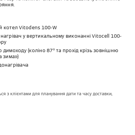
ряння.
й котел Vitodens 100-W
нагрівач у вертикальному виконанні Vitocell 100-
ору
 димоходу (коліно 87º та прохід крізь зовнішню
а зима»)
донагрівача
ся з клієнтами для планування дати та часу доставки,