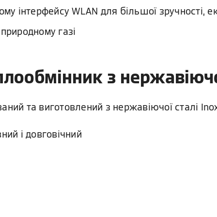
му інтерфейсу WLAN для більшої зручності, еко
 природному газі
еплообмінник з нержавіючої
аний та виготовлений з нержавіючої сталі Inox