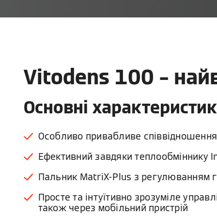
Vitodens 100 – на
Основні характеристи
Особливо привабливе співвідношення 
Ефективний завдяки теплообміннику In
Пальник MatriX-Plus з регулюванням г
Просте та інтуїтивно зрозуміле управ
також через мобільний пристрій