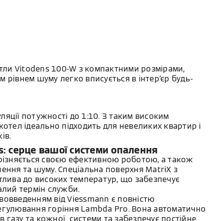
отли Vitodens 100-W з компактними розмірами,
 рівнем шуму легко вписується в інтер’єр будь-
яції потужності до 1:10. 3 таким високим
котел ідеально підходить для невеликих квартир і
ів.
s: серце вашої системи опалення
ирізняється своєю ефективною роботою, а також
ення та шуму. Спеціальна поверхня MatriX з
тлива до високих температур, що забезпечує
алий термін служби.
вовведенням від Viessmann є повністю
егулювання горіння Lambda Pro. Вона автоматично
ів газу та кожної системи та забезпечує постійне