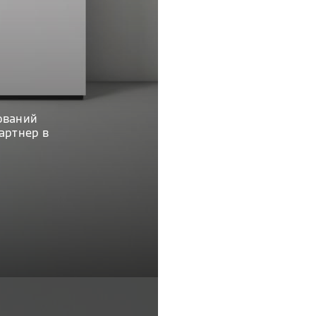
ований
артнер в