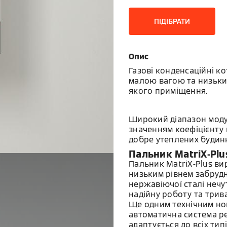
ПІДІБРАТИ
Опис
Газові конденсаційні к
малою вагою та низьким
якого приміщення.
Широкий діапазон модул
значенням коефіцієнту 
добре утеплених будинк
Пальник MatriX-Plu
Пальник MatriX-Plus в
низьким рівнем забрудн
нержавіючої сталі нечу
надійну роботу та трив
Ще одним технічним но
автоматична система р
адаптується до всіх тип