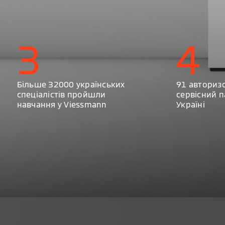
3
4
Більше 32000 українських
91 авториз
спеціалістів пройшли
сервісний п
навчання у Viessmann
Україні