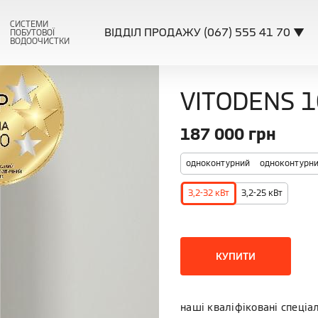
СИСТЕМИ
ВІДДІЛ ПРОДАЖУ (067) 555 41 70 ▼
ПОБУТОВОЇ
ВОДООЧИСТКИ
VITODENS 1
187 000
грн
одноконтурний
одноконтурни
3,2-32 кВт
3,2-25 кВт
КУПИТИ
наші кваліфіковані спеціа