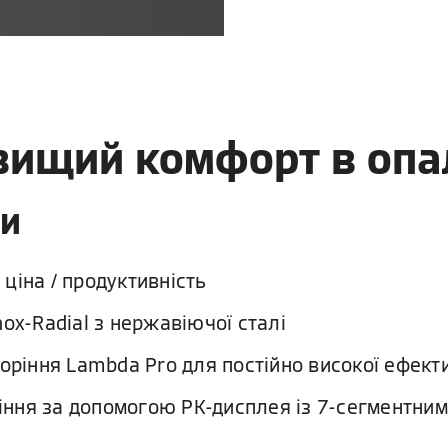
йвищий комфорт в опа
ки
ціна / продуктивність
ox-Radial з нержавіючої сталі
оріння Lambda Pro для постійно високої ефекти
ління за допомогою РК-дисплея із 7-сегментни