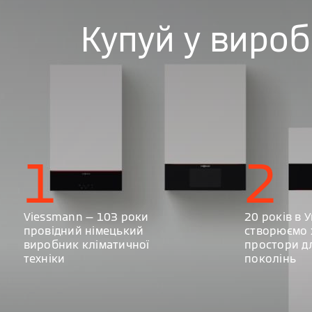
Купуй у виро
1
2
Viessmann — 103 роки
20 років в У
провідний німецький
створюємо 
виробник кліматичної
простори д
техніки
поколінь