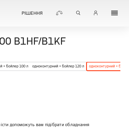
РІШЕННЯ
00 B1HF/B1KF
й + бойлер 100 л
одноконтурний + бойлер 120 л
одноконтурний + бойле
лісти допоможуть вам підібрати обладнання