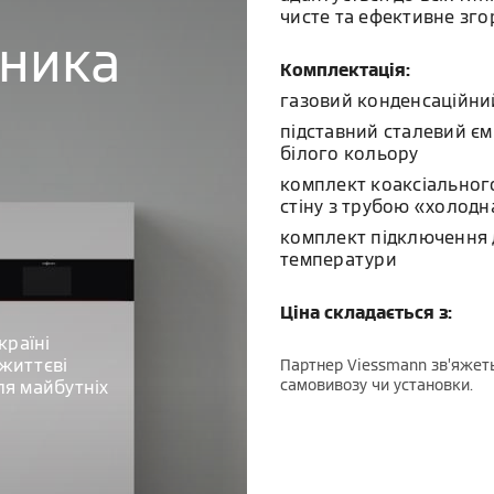
чисте та ефективне зго
бника
Комплектація:
газовий конденсаційни
підставний сталевий єм
білого кольору
комплект коаксіального
стіну з трубою «холодн
комплект підключення 
температури
Ціна складається з:
країні
життєві
Партнер Viessmann зв’яжеть
самовивозу чи установки.
ля майбутніх