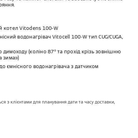
ряння.
й котел Vitodens 100-W
нісний водонагрівач Vitocell 100-W тип CUG/CUGA,
 димоходу (коліно 87º та прохід крізь зовнішню
а зима»)
до ємнісного водонагрівача з датчиком
ся з клієнтами для планування дати та часу доставки,